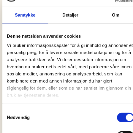
Samtykke
Detaljer
Om
Denne nettsiden anvender cookies
Vi bruker informasjonskapsler for å gi innhold og annonser et
Tilgjengelighet
personlig preg, for å levere sosiale mediefunksjoner og for å
Trollrock jobber for å gjøre festivalen tilgjengelig for alle. Her
analysere trafikken vår. Vi deler dessuten informasjon om
finner du detaljer om HC-områder, ledsagerbilletter og andre
hvordan du bruker nettstedet vårt, med partnerne våre innen
tilretteleggingstiltak.
sosiale medier, annonsering og analysearbeid, som kan
kombinere den med annen informasjon du har gjort
Mer om tilgjengelighet
tilgjengelig for dem, eller som de har samlet inn gjennom din
bruk av tjenestene deres.
Samtykkevalg
Nødvendig