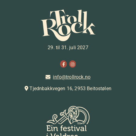
29. til 31. juli 2027
info@trollrock.no

Tjednbakkvegen 16, 2953 Beitostølen
