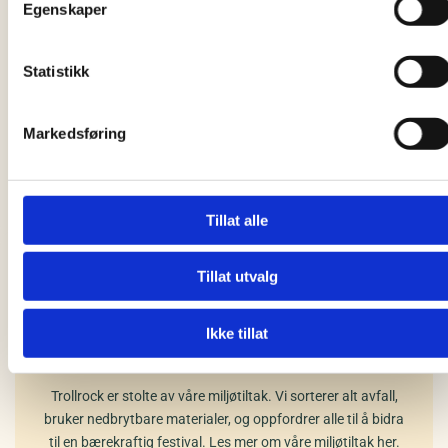
Egenskaper
Mat & drikke
Vi har et bredt utvalg av mat og drikke på festivalen,
Statistikk
inkludert alternativer for veganere, vegetarianere og
allergikere. Sjekk ut mattilbudene og finn din favorittmat
under Trollrock.
Markedsføring
Se mattilbudet
Tillat alle
Tillat utvalg
Ikke tillat
Miljø
Trollrock er stolte av våre miljøtiltak. Vi sorterer alt avfall,
bruker nedbrytbare materialer, og oppfordrer alle til å bidra
til en bærekraftig festival. Les mer om våre miljøtiltak her.