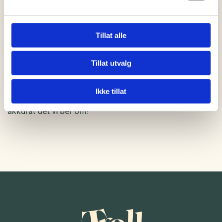
fans. Sangene deres har blitt en del av vår felles
historie, og katalogen oppdages stadig av nye, unge
lyttere.
Tillat alle
Når deLillos ruller inn på Trollrock med turneen «Mere
for flere», er det med et kruttsterkt liveband i toppform,
Tillat utvalg
en enorm spilleglede og en låtkatalog som garanterer
gåsehud og allsang fra første tone. Vi blir stadig flere
Ikke tillat
som vil ha mere av deLillos – og på Trollrock skal vi få
akkurat det vi ber om!