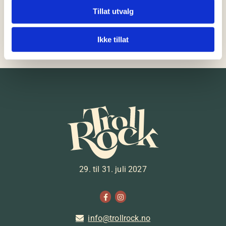
Eva spiller på hovedscenen fredag 25.juli
Tillat utvalg
Ikke tillat
29. til 31. juli 2027
info@trollrock.no
