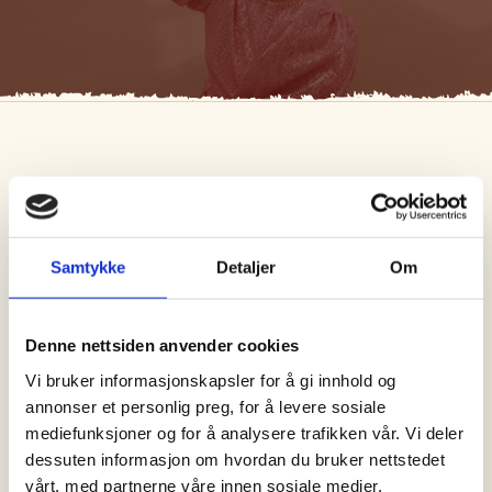
Med låter som «Om du vil»,
«Selmas sang», og «Kom
igjen», har Eva Weel Skram
Samtykke
Detaljer
Om
etablertseg som en av de
mest folkekjære artistene
Denne nettsiden anvender cookies
her til lands.
Vi bruker informasjonskapsler for å gi innhold og
annonser et personlig preg, for å levere sosiale
Skram har sluppet to album mednorske tekster,Finne
mediefunksjoner og for å analysere trafikken vår. Vi deler
heimfra 2018 ogSleppe takfra 2021, somhar høstet
dessuten informasjon om hvordan du bruker nettstedet
strålendekritikker, og blitt omtalt som både «Brutalt
vårt, med partnerne våre innen sosiale medier,