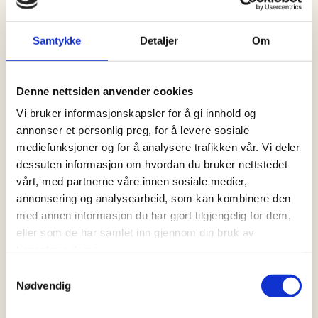
Bandet har dei siste par åra gjeve ut tre EP-ar og spelt
Samtykke
Detaljer
Om
eit lite
knippe halv- og heiloffentlege konsertar.
Denne nettsiden anvender cookies
“Eit fyrverkeri på scena”, sa folk, men dei sa ikkje at
dette var fire
Vi bruker informasjonskapsler for å gi innhold og
ulovlege pinnerakettar frå 80-talet ute av kurs over
annonser et personlig preg, for å levere sosiale
skistadion på
mediefunksjoner og for å analysere trafikken vår. Vi deler
Beitostølen. Lunta er tend, kom på konsert. Pang!
dessuten informasjon om hvordan du bruker nettstedet
vårt, med partnerne våre innen sosiale medier,
annonsering og analysearbeid, som kan kombinere den
med annen informasjon du har gjort tilgjengelig for dem,
eller som de har samlet inn gjennom din bruk av
tjenestene deres.
Samtykkevalg
Nødvendig
KJØP BILLETT