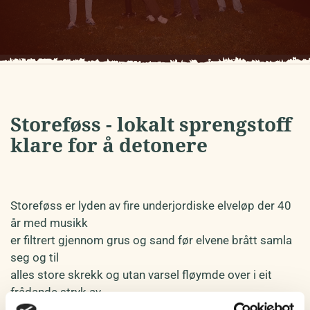
Storeføss - lokalt sprengstoff
klare for å detonere
Storeføss er lyden av fire underjordiske elveløp der 40
år med musikk
er filtrert gjennom grus og sand før elvene brått samla
seg og til
alles store skrekk og utan varsel fløymde over i eit
frådande stryk av
gitarbasert rock på Øystre Slidre-dialekt.