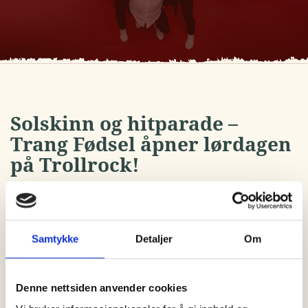
Solskinn og hitparade –
Trang Fødsel åpner lørdagen
på Trollrock!
Det er bare å finne frem danseskoene, smøre
stemmebåndene og gjøre seg klar for en av landets
Samtykke
Detaljer
Om
aller største garantister for god sommerstemning. Vi
har den store gleden av å annonsere at Trang Fødsel
endelig er klare for Trollrock!
Denne nettsiden anvender cookies